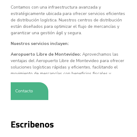
Contamos con una infraestructura avanzada y
estratégicamente ubicada para ofrecer servicios eficientes
de distribución logística. Nuestros centros de distribución
están diseñados para optimizar el flujo de mercancías y
garantizar una gestión ágil y segura.
Nuestros servicios incluyen:
Aeropuerto Libre de Montevideo:
Aprovechamos las
ventajas del Aeropuerto Libre de Montevideo para ofrecer
soluciones logísticas rápidas y eficientes, facilitando el
movimiento de mercancías con beneficios fiscales y
operativos.
Puerto Libre de Montevideo:
Utilizamos el Puerto Libre
Contacto
de Montevideo como un hub estratégico para el tránsito y
re embarque de mercancías, aprovechando sus beneficios
logísticos y fiscales para optimizar los procesos de
importación y exportación.
Escribenos
Zonas Francas:
Ofrecemos servicios logísticos en diversas
Zonas Francas, proporcionando un entorno favorable para