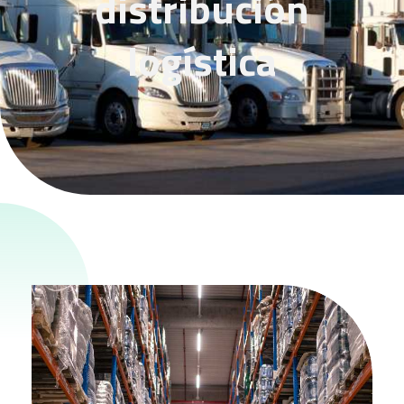
distribución
Centro de distribución logística
logística
Transporte terrestre
Transporte marítimo
Transporte aereo
Logistica de eventos