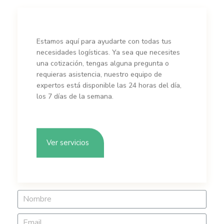
la manipulación y almacenamiento de mercancías con
ventajas fiscales y aduaneras.
Distribución nacional de cargas:
Gestionamos la
Estamos aquí para ayudarte con todas tus
distribución de cargas a nivel nacional, asegurando una
necesidades logísticas. Ya sea que necesites
entrega oportuna y eficiente en cualquier punto del país.
una cotización, tengas alguna pregunta o
requieras asistencia, nuestro equipo de
expertos está disponible las 24 horas del día,
los 7 días de la semana.
Ver servicios